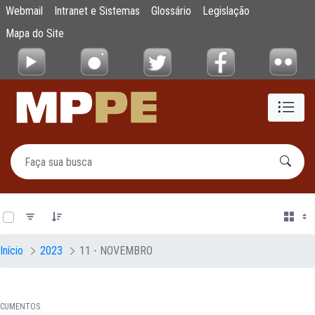
Documentos
Webmail
Intranet e Sistemas
Glossário
Legislação
Pular para o Conteúdo principal
Mapa do Site
0 de 19 Itens selecionados
Início
2023
11 - NOVEMBRO
CUMENTOS