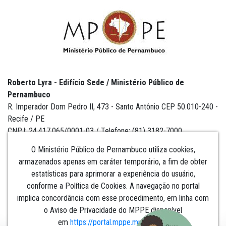
Roberto Lyra - Edifício Sede / Ministério Público de
Pernambuco
R. Imperador Dom Pedro II, 473 - Santo Antônio CEP 50.010-240 -
Recife / PE
CNPJ: 24.417.065/0001-03 / Telefone: (81) 3182-7000
O Ministério Público de Pernambuco utiliza cookies,
armazenados apenas em caráter temporário, a fim de obter
estatísticas para aprimorar a experiência do usuário,
Institucional
conforme a Política de Cookies. A navegação no portal
implica concordância com esse procedimento, em linha com
Comunicação
o Aviso de Privacidade do MPPE disponível
em
https://portal.mppe.mp.br/lgpd
.​​​​​​​