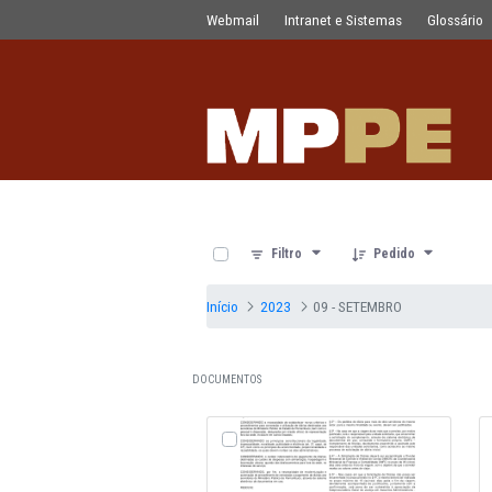
Documentos
Pular para o Conteúdo principal
Webmail
Intranet e Sistemas
0 de 19 Itens selecionados
Filtro
Pedido
Início
2023
09 - SETEMBRO
DOCUMENTOS