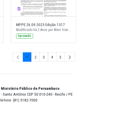
9.2023 Edicao 1318
MPPE 26.09.2023 Edição 1317
Modificado há 2 Anos por Almiro Felix da Cruz.
Modificado há 2 Anos por Almir Vieira de Andrade Neto.
Aprovado
1
2
3
4
5
Página
Página
Página
Página
Págin
o Lyra - Edifício Sede / Ministério Público de Pernambuco