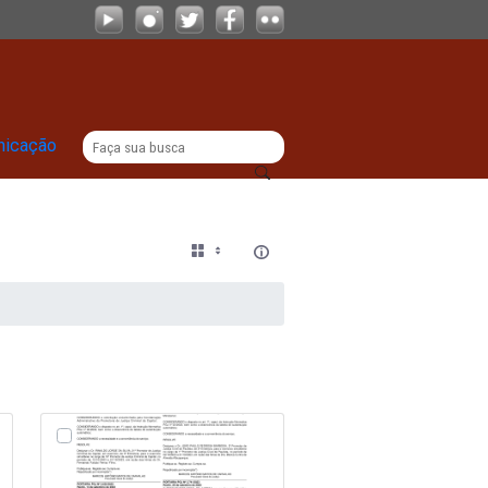
|
titucional
Comunicação