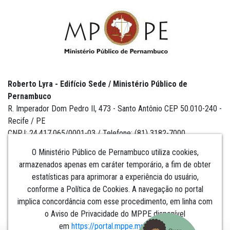
Roberto Lyra - Edifício Sede / Ministério Público de
Pernambuco
R. Imperador Dom Pedro II, 473 - Santo Antônio CEP 50.010-240 -
Recife / PE
CNPJ: 24.417.065/0001-03 / Telefone: (81) 3182-7000
O Ministério Público de Pernambuco utiliza cookies,
armazenados apenas em caráter temporário, a fim de obter
estatísticas para aprimorar a experiência do usuário,
Institucional
conforme a Política de Cookies. A navegação no portal
implica concordância com esse procedimento, em linha com
Comunicação
o Aviso de Privacidade do MPPE disponível
em
https://portal.mppe.mp.br/lgpd
.​​​​​​​