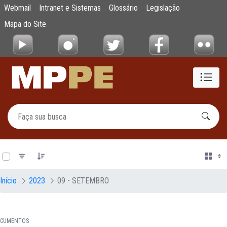
Documentos
Webmail
Intranet e Sistemas
Glossário
Legislação
Pular para o Conteúdo principal
Mapa do Site
0 de 19 Itens selecionados
Início
2023
09 - SETEMBRO
CUMENTOS