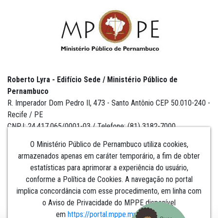
Roberto Lyra - Edifício Sede / Ministério Público de
Pernambuco
R. Imperador Dom Pedro II, 473 - Santo Antônio CEP 50.010-240 -
Recife / PE
CNPJ: 24.417.065/0001-03 / Telefone: (81) 3182-7000
O Ministério Público de Pernambuco utiliza cookies,
armazenados apenas em caráter temporário, a fim de obter
estatísticas para aprimorar a experiência do usuário,
Institucional
conforme a Política de Cookies. A navegação no portal
implica concordância com esse procedimento, em linha com
Comunicação
o Aviso de Privacidade do MPPE disponível
em
https://portal.mppe.mp.br/lgpd
.​​​​​​​