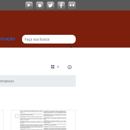
|
titucional
Comunicação
tos Jurídicos
Atos Normativos