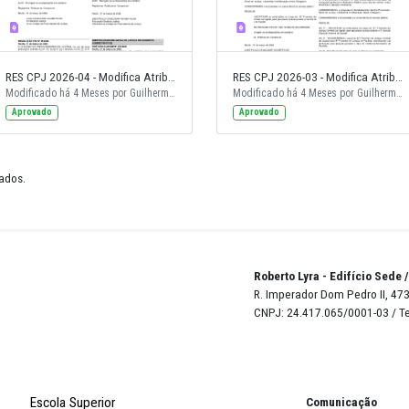
RES CPJ 2026-05 - Nomeia e Define Atribuição 22 e 23 Proc Cível, 25 e 26 Proc Criminal, 3º Proc Cível Caruaru e 6º Proc Criminal Caruaru
RES CPJ 2026-04 - Modifica Atribuição 3º PJ Cível Olinda
Modificado há 4 Meses por Guilherme Amorim.
Modificado há 4 Meses por Guilherme Amorim.
Aprovado
Aprovado
de 222 resultados.
Robert