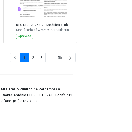
RES CPJ 2026-03 - Modifica Atribuição 31º PJ Criminal da Capital e Redenomina 32º PJ Criminal da Capital para 8º PJ Paulista
RES CPJ 2026-02 - Modifica atribuição 12º PJ Criminal da Capital
Modificado há 4 Meses por Guilherme Amorim.
Modificado há 4 Meses por Guilherme Amorim.
Aprovado
1
2
3
...
56
Página
Página
Página
Páginas inter
Página
o Lyra - Edifício Sede / Ministério Público de Pernambuco