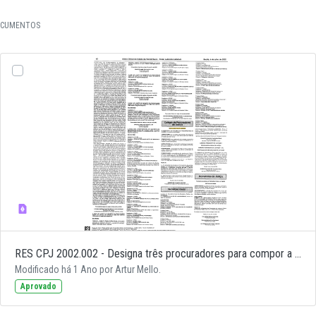
CUMENTOS
RES CPJ 2002.002 - Designa três procuradores para compor a comissão de acompanhamento orçamentário
Modificado há 1 Ano por Artur Mello.
Aprovado