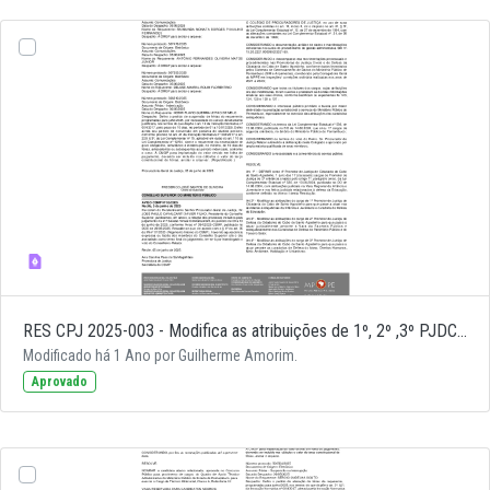
RES CPJ 2025-003 - Modifica as atribuições de 1º, 2º ,3º PJDC e 1º PJ Cível do Cabo de Santo Agostinho; Modifica a nomenclatura e atribuição do 2º PJC para 5º PJDC e definir 4º PJDC do Cabo de Santo Agostinho
Modificado há 1 Ano por Guilherme Amorim.
Aprovado