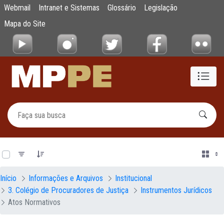
Documentos
Webmail
Intranet e Sistemas
Glossário
Legislação
Pular para o Conteúdo principal
Mapa do Site
0 de 222 Itens selecionados
Início
Informações e Arquivos
Institucional
3. Colégio de Procuradores de Justiça
Instrumentos Jurídicos
Atos Normativos