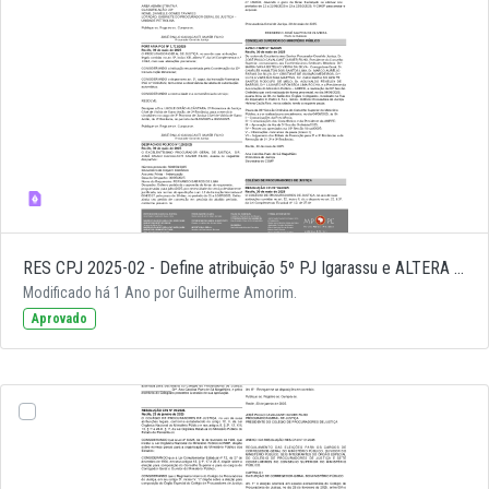
RES CPJ 2025-02 - Define atribuição 5º PJ Igarassu e ALTERA da Atribuição do 1º, 2º, 3º e 4º PJ Igarassu (1)
Modificado há 1 Ano por Guilherme Amorim.
Aprovado