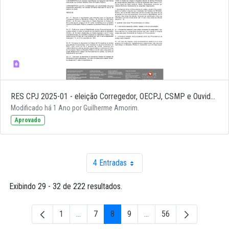
RES CPJ 2025-01 - eleição Corregedor, OECPJ, CSMP e Ouvidor (1)
Modificado há 1 Ano por Guilherme Amorim.
Aprovado
4 Entradas
Por página
Exibindo 29 - 32 de 222 resultados.
1
...
7
8
9
...
56
Página
Páginas intermediárias Usar ABA para navegar.
Página
Página
Página
Páginas intermediárias Us
Página