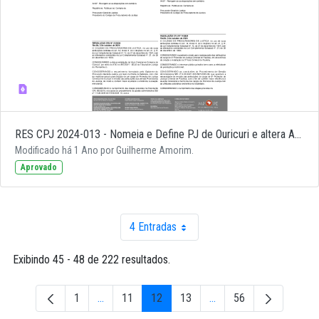
RES CPJ 2024-013 - Nomeia e Define PJ de Ouricuri e altera Atribuições 1º e 2º PJs Ouricuri
Modificado há 1 Ano por Guilherme Amorim.
Aprovado
4 Entradas
Por página
Exibindo 45 - 48 de 222 resultados.
1
...
11
12
13
...
56
Página
Páginas intermediárias Usar ABA para navegar.
Página
Página
Página
Páginas intermediárias 
Página