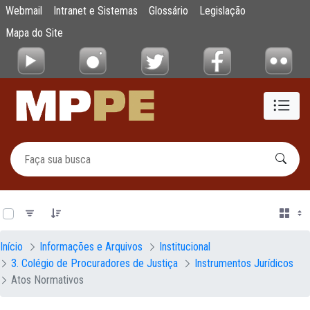
Documentos
Webmail
Intranet e Sistemas
Glossário
Legislação
Pular para o Conteúdo principal
Mapa do Site
0 de 222 Itens selecionados
Início
Informações e Arquivos
Institucional
3. Colégio de Procuradores de Justiça
Instrumentos Jurídicos
Atos Normativos