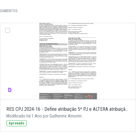
CUMENTOS
RES CPJ 2024-16 - Define atribuição 5º PJ e ALTERA atribuição 1º PJ de Carpina
Modificado há 1 Ano por Guilherme Amorim.
Aprovado