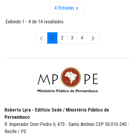
4 Entradas
Por página
Exibindo 1 - 4 de 14 resultados.
1
2
3
4
Página
Página
Página
Página
Roberto Lyra - Edifício Sede / Ministério Público de
Pernambuco
R. Imperador Dom Pedro II, 473 - Santo Antônio CEP 50.010-240 -
Recife / PE