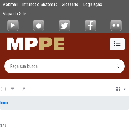
Documentos
Webmail
Intranet e Sistemas
Glossário
Legislação
Pular para o Conteúdo principal
Mapa do Site
0 de 14 Itens selecionados
Início
STAS