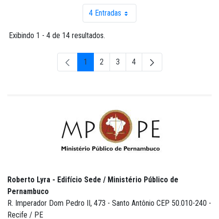
4 Entradas
Por página
Exibindo 1 - 4 de 14 resultados.
1
2
3
4
Página
Página
Página
Página
Roberto Lyra - Edifício Sede / Ministério Público de
Pernambuco
R. Imperador Dom Pedro II, 473 - Santo Antônio CEP 50.010-240 -
Recife / PE