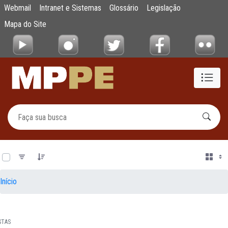
Documentos
Webmail
Intranet e Sistemas
Glossário
Legislação
Pular para o Conteúdo principal
Mapa do Site
0 de 14 Itens selecionados
Início
STAS