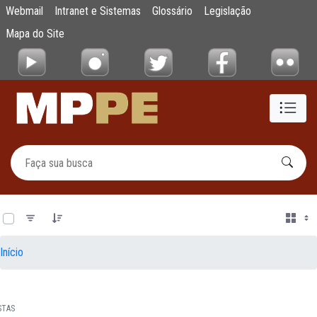
Documentos
Webmail
Intranet e Sistemas
Glossário
Legislação
Pular para o Conteúdo principal
Mapa do Site
0 de 14 Itens selecionados
Início
STAS