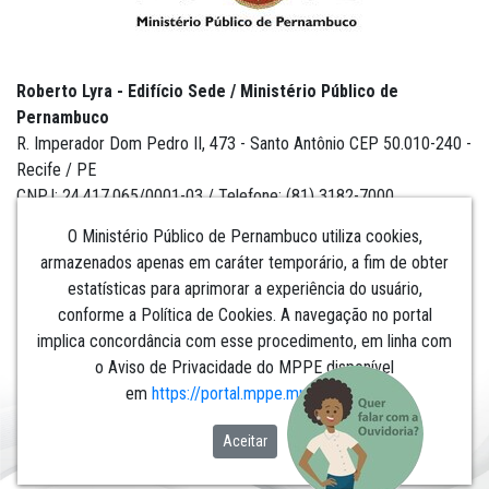
Roberto Lyra - Edifício Sede / Ministério Público de
Pernambuco
R. Imperador Dom Pedro II, 473 - Santo Antônio CEP 50.010-240 -
Recife / PE
CNPJ: 24.417.065/0001-03 / Telefone: (81) 3182-7000
O Ministério Público de Pernambuco utiliza cookies,
armazenados apenas em caráter temporário, a fim de obter
estatísticas para aprimorar a experiência do usuário,
Institucional
conforme a Política de Cookies. A navegação no portal
implica concordância com esse procedimento, em linha com
Comunicação
o Aviso de Privacidade do MPPE disponível
em
https://portal.mppe.mp.br/lgpd
.​​​​​​​
Aceitar