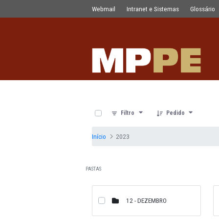
Documentos
Pular para o Conteúdo principal
Webmail
Intranet e Sistemas
0 de 12 Itens selecionados
Filtro
Pedido
Início
2023
PASTAS