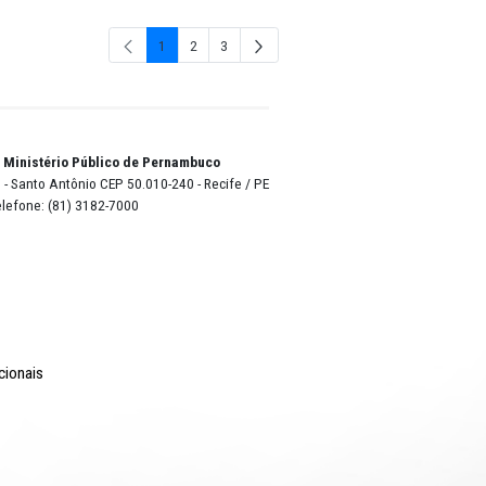
11 - NOVEMBRO
09 - SETEMBRO
1
2
3
Página
Página
Págin
o Lyra - Edifício Sede / Ministério Público de Pernambuco
erador Dom Pedro II, 473 - Santo Antônio CEP 50.010-240 - Recife / P
24.417.065/0001-03 / Telefone: (81) 3182-7000
Comunicação