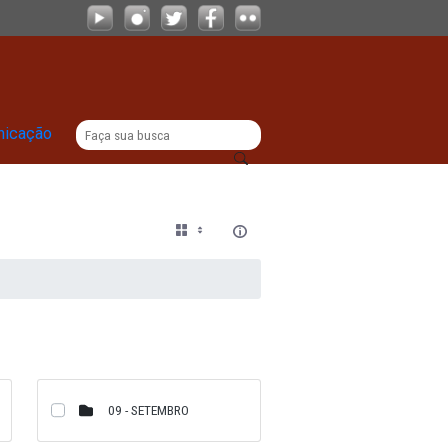
|
titucional
Comunicação