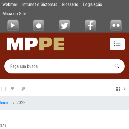
Documentos
Webmail
Intranet e Sistemas
Glossário
Legislação
Pular para o Conteúdo principal
Mapa do Site
0 de 12 Itens selecionados
Início
2023
STAS