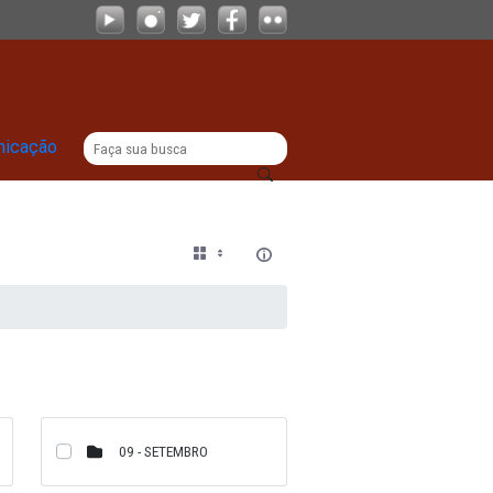
|
titucional
Comunicação