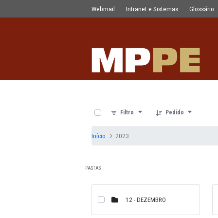
Documentos
Pular para o Conteúdo principal
Webmail
Intranet e Sistemas
0 de 12 Itens selecionados
Filtro
Pedido
Início
2023
PASTAS