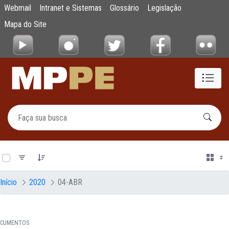
Documentos
Webmail
Intranet e Sistemas
Glossário
Legislação
Pular para o Conteúdo principal
Mapa do Site
0 de 19 Itens selecionados
Início
2020
04-ABR
CUMENTOS