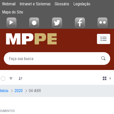
Documentos
Webmail
Intranet e Sistemas
Glossário
Legislação
Pular para o Conteúdo principal
Mapa do Site
0 de 19 Itens selecionados
Início
2020
04-ABR
CUMENTOS