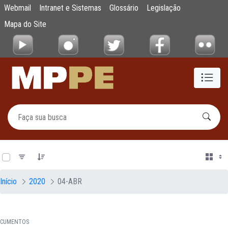
Documentos
Webmail
Intranet e Sistemas
Glossário
Legislação
Pular para o Conteúdo principal
Mapa do Site
0 de 19 Itens selecionados
Início
2020
04-ABR
CUMENTOS