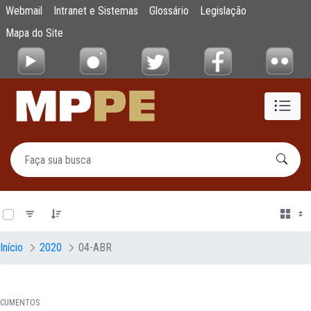
Documentos
Webmail
Intranet e Sistemas
Glossário
Legislação
Pular para o Conteúdo principal
Mapa do Site
0 de 19 Itens selecionados
Início
2020
04-ABR
CUMENTOS