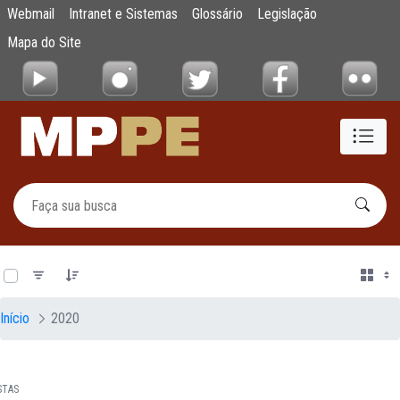
Documentos
Webmail
Intranet e Sistemas
Glossário
Legislação
Pular para o Conteúdo principal
Mapa do Site
0 de 12 Itens selecionados
Início
2020
STAS