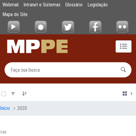
Documentos
Webmail
Intranet e Sistemas
Glossário
Legislação
Pular para o Conteúdo principal
Mapa do Site
0 de 12 Itens selecionados
Início
2020
STAS