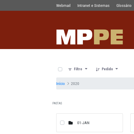
Documentos
Pular para o Conteúdo principal
Webmail
Intranet e Sistemas
0 de 12 Itens selecionados
Filtro
Pedido
Início
2020
PASTAS