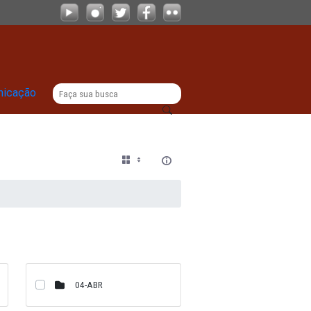
|
titucional
Comunicação