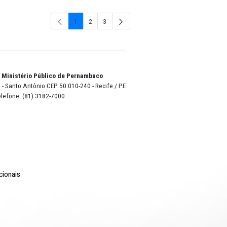
03-MAR
04-ABR
1
2
3
Página
Página
Págin
o Lyra - Edifício Sede / Ministério Público de Pernambuco
erador Dom Pedro II, 473 - Santo Antônio CEP 50.010-240 - Recife / P
24.417.065/0001-03 / Telefone: (81) 3182-7000
Comunicação