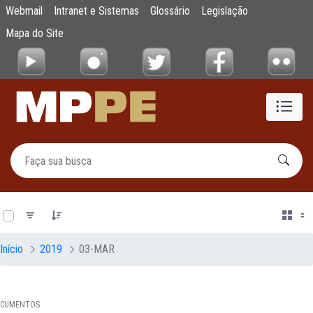
Documentos
Webmail
Intranet e Sistemas
Glossário
Legislação
Pular para o Conteúdo principal
Mapa do Site
0 de 17 Itens selecionados
Início
2019
03-MAR
CUMENTOS