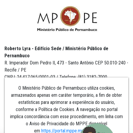
Roberto Lyra - Edifício Sede / Ministério Público de
Pernambuco
R. Imperador Dom Pedro II, 473 - Santo Antônio CEP 50.010-240 -
Recife / PE
CNPJ: 24.417.065/0001-03 / Telefone: (81) 3182-7000
O Ministério Público de Pernambuco utiliza cookies,
armazenados apenas em caráter temporário, a fim de obter
estatísticas para aprimorar a experiência do usuário,
Institucional
conforme a Política de Cookies. A navegação no portal
implica concordância com esse procedimento, em linha com
Comunicação
o Aviso de Privacidade do MPPE disponível
em
https://portal.mppe.mp.br/lgpd
.​​​​​​​