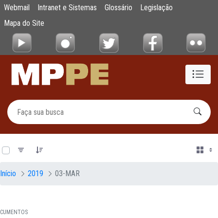
Documentos
Webmail
Intranet e Sistemas
Glossário
Legislação
Pular para o Conteúdo principal
Mapa do Site
0 de 17 Itens selecionados
Início
2019
03-MAR
CUMENTOS