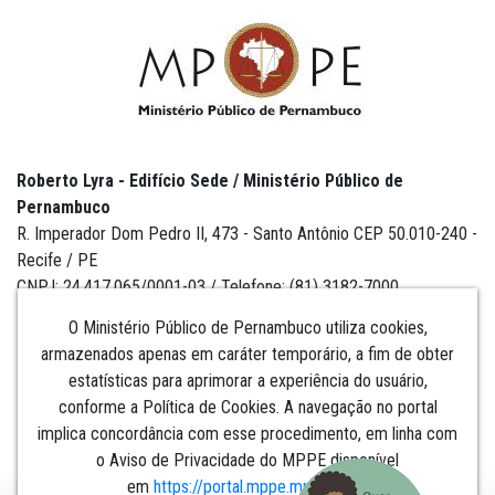
Roberto Lyra - Edifício Sede / Ministério Público de
Pernambuco
R. Imperador Dom Pedro II, 473 - Santo Antônio CEP 50.010-240 -
Recife / PE
CNPJ: 24.417.065/0001-03 / Telefone: (81) 3182-7000
O Ministério Público de Pernambuco utiliza cookies,
armazenados apenas em caráter temporário, a fim de obter
estatísticas para aprimorar a experiência do usuário,
Institucional
conforme a Política de Cookies. A navegação no portal
implica concordância com esse procedimento, em linha com
Comunicação
o Aviso de Privacidade do MPPE disponível
em
https://portal.mppe.mp.br/lgpd
.​​​​​​​