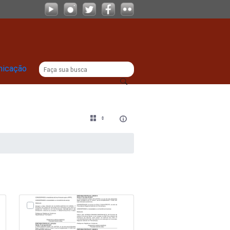
|
titucional
Comunicação