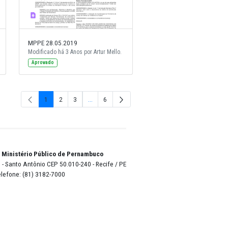
5.2019
MPPE 28.05.2019
há 3 Anos por Artur Mello.
Modificado há 3 Anos por Artur Mello.
Aprovado
1
2
3
...
6
Página
Página
Página
Páginas inte
Págin
o Lyra - Edifício Sede / Ministério Público de Pernambuco