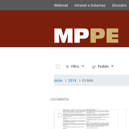
Documentos
Pular para o Conteúdo principal
Webmail
Intranet e Sistemas
0 de 23 Itens selecionados
Filtro
Pedido
Início
2019
05-MAI
DOCUMENTOS