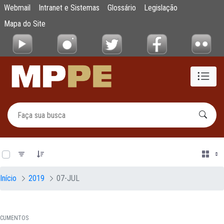
Documentos
Webmail
Intranet e Sistemas
Glossário
Legislação
Pular para o Conteúdo principal
Mapa do Site
0 de 20 Itens selecionados
Início
2019
07-JUL
CUMENTOS