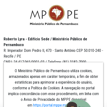
Roberto Lyra - Edifício Sede / Ministério Público de
Pernambuco
R. Imperador Dom Pedro II, 473 - Santo Antônio CEP 50.010-240 -
Recife / PE
CNPJ: 24.417.065/0001-03 / Telefone: (81) 3182-7000
O Ministério Público de Pernambuco utiliza cookies,
armazenados apenas em caráter temporário, a fim de obter
estatísticas para aprimorar a experiência do usuário,
Institucional
conforme a Política de Cookies. A navegação no portal
implica concordância com esse procedimento, em linha com
Comunicação
o Aviso de Privacidade do MPPE disponível
em
https://portal.mppe.mp.br/lgpd
.​​​​​​​