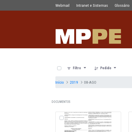
Documentos
Pular para o Conteúdo principal
Webmail
Intranet e Sistemas
0 de 22 Itens selecionados
Filtro
Pedido
Início
2019
08-AGO
DOCUMENTOS