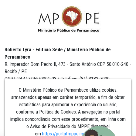
Roberto Lyra - Edifício Sede / Ministério Público de
Pernambuco
R. Imperador Dom Pedro II, 473 - Santo Antônio CEP 50.010-240 -
Recife / PE
CNPJ: 24.417.065/0001-03 / Telefone: (81) 3182-7000
O Ministério Público de Pernambuco utiliza cookies,
armazenados apenas em caráter temporário, a fim de obter
estatísticas para aprimorar a experiência do usuário,
Institucional
conforme a Política de Cookies. A navegação no portal
implica concordância com esse procedimento, em linha com
Comunicação
o Aviso de Privacidade do MPPE disponível
em
https://portal.mppe.mp.br/lgpd
.​​​​​​​