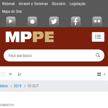
Documentos
Webmail
Intranet e Sistemas
Glossário
Legislação
Pular para o Conteúdo principal
Mapa do Site
0 de 22 Itens selecionados
Início
2019
10-OUT
CUMENTOS