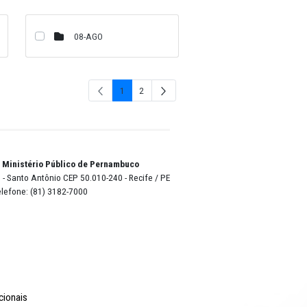
03-MAR
04-ABR
07-JUL
08-AGO
1
2
Página
Págin
o Lyra - Edifício Sede / Ministério Público de Pernambuco
erador Dom Pedro II, 473 - Santo Antônio CEP 50.010-240 - Recife / P
24.417.065/0001-03 / Telefone: (81) 3182-7000