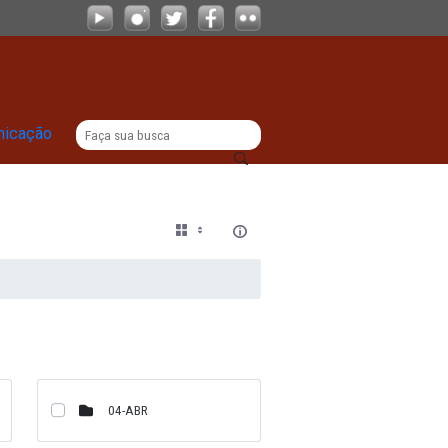
|
titucional
Comunicação