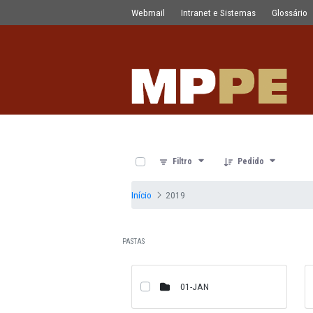
Documentos
Pular para o Conteúdo principal
Webmail
Intranet e Sistemas
0 de 12 Itens selecionados
Filtro
Pedido
Início
2019
PASTAS