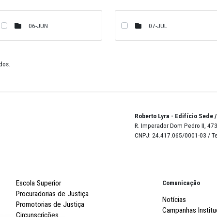
02-FEV
06-JUN
de 12 resultados.
Robert
R. Imp
CNPJ: 