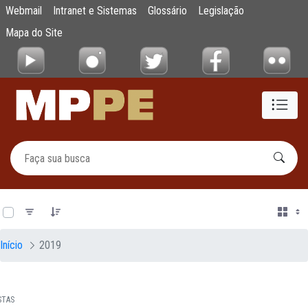
Documentos
Webmail
Intranet e Sistemas
Glossário
Legislação
Pular para o Conteúdo principal
Mapa do Site
0 de 12 Itens selecionados
Início
2019
STAS