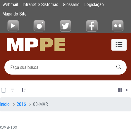
Documentos
Webmail
Intranet e Sistemas
Glossário
Legislação
Pular para o Conteúdo principal
Mapa do Site
0 de 21 Itens selecionados
Início
2016
03-MAR
CUMENTOS