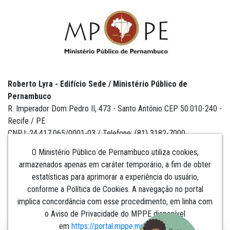
Roberto Lyra - Edifício Sede / Ministério Público de
Pernambuco
R. Imperador Dom Pedro II, 473 - Santo Antônio CEP 50.010-240 -
Recife / PE
CNPJ: 24.417.065/0001-03 / Telefone: (81) 3182-7000
O Ministério Público de Pernambuco utiliza cookies,
armazenados apenas em caráter temporário, a fim de obter
estatísticas para aprimorar a experiência do usuário,
Institucional
conforme a Política de Cookies. A navegação no portal
implica concordância com esse procedimento, em linha com
Comunicação
o Aviso de Privacidade do MPPE disponível
em
https://portal.mppe.mp.br/lgpd
.​​​​​​​