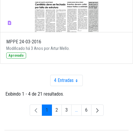
MPPE 24-03-2016
Modificado há 3 Anos por Artur Mello.
Aprovado
4 Entradas
Por página
Exibindo 1 - 4 de 21 resultados.
1
2
3
...
6
Página
Página
Página
Páginas intermediárias Usar A
Página