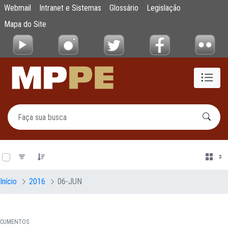
Documentos
Webmail
Intranet e Sistemas
Glossário
Legislação
Pular para o Conteúdo principal
Mapa do Site
0 de 17 Itens selecionados
Início
2016
06-JUN
CUMENTOS