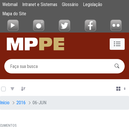
Documentos
Webmail
Intranet e Sistemas
Glossário
Legislação
Pular para o Conteúdo principal
Mapa do Site
0 de 17 Itens selecionados
Início
2016
06-JUN
CUMENTOS