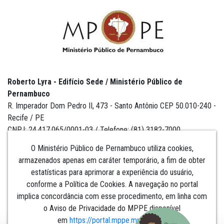
Roberto Lyra - Edifício Sede / Ministério Público de
Pernambuco
R. Imperador Dom Pedro II, 473 - Santo Antônio CEP 50.010-240 -
Recife / PE
CNPJ: 24.417.065/0001-03 / Telefone: (81) 3182-7000
O Ministério Público de Pernambuco utiliza cookies,
armazenados apenas em caráter temporário, a fim de obter
estatísticas para aprimorar a experiência do usuário,
Institucional
conforme a Política de Cookies. A navegação no portal
implica concordância com esse procedimento, em linha com
Comunicação
o Aviso de Privacidade do MPPE disponível
em
https://portal.mppe.mp.br/lgpd
.​​​​​​​