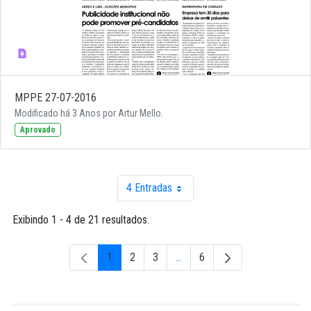
MPPE 27-07-2016
Modificado há 3 Anos por Artur Mello.
Aprovado
4 Entradas
Por página
Exibindo 1 - 4 de 21 resultados.
1
2
3
...
6
Página
Página
Página
Páginas intermediárias Usar A
Página