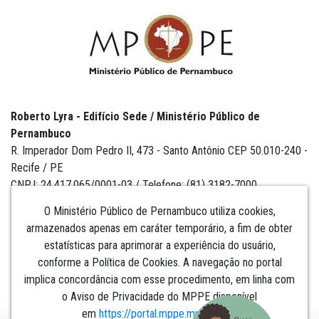
Roberto Lyra - Edifício Sede / Ministério Público de
Pernambuco
R. Imperador Dom Pedro II, 473 - Santo Antônio CEP 50.010-240 -
Recife / PE
CNPJ: 24.417.065/0001-03 / Telefone: (81) 3182-7000
O Ministério Público de Pernambuco utiliza cookies,
armazenados apenas em caráter temporário, a fim de obter
estatísticas para aprimorar a experiência do usuário,
Institucional
conforme a Política de Cookies. A navegação no portal
implica concordância com esse procedimento, em linha com
Comunicação
o Aviso de Privacidade do MPPE disponível
em
https://portal.mppe.mp.br/lgpd
.​​​​​​​