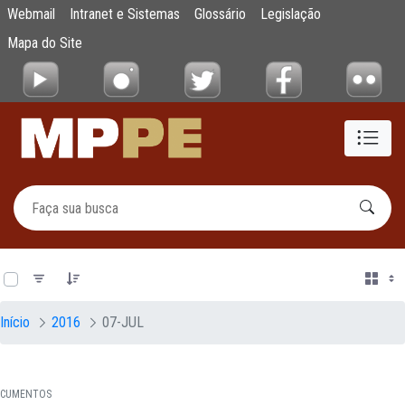
Documentos
Webmail
Intranet e Sistemas
Glossário
Legislação
Pular para o Conteúdo principal
Mapa do Site
0 de 21 Itens selecionados
Início
2016
07-JUL
CUMENTOS