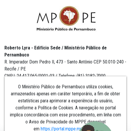
Roberto Lyra - Edifício Sede / Ministério Público de
Pernambuco
R. Imperador Dom Pedro II, 473 - Santo Antônio CEP 50.010-240 -
Recife / PE
CNPJ: 24.417.065/0001-03 / Telefone: (81) 3182-7000
O Ministério Público de Pernambuco utiliza cookies,
armazenados apenas em caráter temporário, a fim de obter
estatísticas para aprimorar a experiência do usuário,
Institucional
conforme a Política de Cookies. A navegação no portal
implica concordância com esse procedimento, em linha com
Comunicação
o Aviso de Privacidade do MPPE disponível
em
https://portal.mppe.mp.br/lgpd
.​​​​​​​