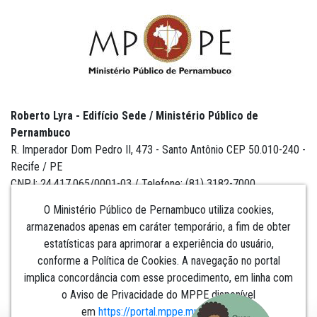
Roberto Lyra - Edifício Sede / Ministério Público de
Pernambuco
R. Imperador Dom Pedro II, 473 - Santo Antônio CEP 50.010-240 -
Recife / PE
CNPJ: 24.417.065/0001-03 / Telefone: (81) 3182-7000
O Ministério Público de Pernambuco utiliza cookies,
armazenados apenas em caráter temporário, a fim de obter
estatísticas para aprimorar a experiência do usuário,
Institucional
conforme a Política de Cookies. A navegação no portal
implica concordância com esse procedimento, em linha com
Comunicação
o Aviso de Privacidade do MPPE disponível
em
https://portal.mppe.mp.br/lgpd
.​​​​​​​