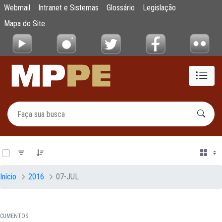
Documentos
Webmail
Intranet e Sistemas
Glossário
Legislação
Pular para o Conteúdo principal
Mapa do Site
0 de 21 Itens selecionados
Início
2016
07-JUL
CUMENTOS