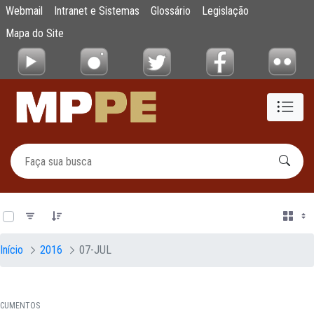
Documentos
Webmail
Intranet e Sistemas
Glossário
Legislação
Pular para o Conteúdo principal
Mapa do Site
0 de 21 Itens selecionados
Início
2016
07-JUL
CUMENTOS