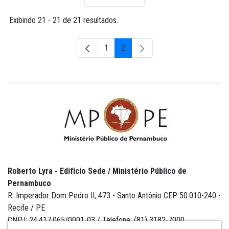
Por página
Exibindo 21 - 21 de 21 resultados.
1
2
Página
Página
Roberto Lyra - Edifício Sede / Ministério Público de
Pernambuco
R. Imperador Dom Pedro II, 473 - Santo Antônio CEP 50.010-240 -
Recife / PE
CNPJ: 24.417.065/0001-03 / Telefone: (81) 3182-7000