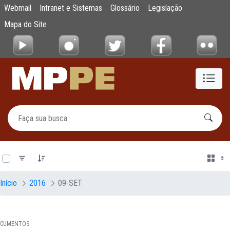
Documentos
Webmail
Intranet e Sistemas
Glossário
Legislação
Pular para o Conteúdo principal
Mapa do Site
0 de 21 Itens selecionados
Início
2016
09-SET
CUMENTOS