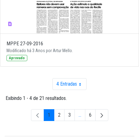
MPPE 27-09-2016
Modificado há 3 Anos por Artur Mello.
Aprovado
4 Entradas
Por página
Exibindo 1 - 4 de 21 resultados.
1
2
3
...
6
Página
Página
Página
Páginas intermediárias Usar A
Página