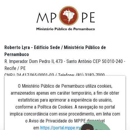
Roberto Lyra - Edifício Sede / Ministério Público de
Pernambuco
R. Imperador Dom Pedro II, 473 - Santo Antônio CEP 50.010-240 -
Recife / PE
CNPJ: 24.417.065/0001-03 / Telefone: (81) 3182-7000
O Ministério Público de Pernambuco utiliza cookies,
armazenados apenas em caráter temporário, a fim de obter
estatísticas para aprimorar a experiência do usuário,
Institucional
conforme a Política de Cookies. A navegação no portal
implica concordância com esse procedimento, em linha com
Comunicação
o Aviso de Privacidade do MPPE disponível
em
https://portal.mppe.mp.br/lgpd
.​​​​​​​