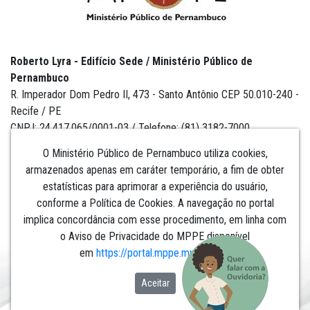
Roberto Lyra - Edifício Sede / Ministério Público de
Pernambuco
R. Imperador Dom Pedro II, 473 - Santo Antônio CEP 50.010-240 -
Recife / PE
CNPJ: 24.417.065/0001-03 / Telefone: (81) 3182-7000
O Ministério Público de Pernambuco utiliza cookies,
armazenados apenas em caráter temporário, a fim de obter
estatísticas para aprimorar a experiência do usuário,
Institucional
conforme a Política de Cookies. A navegação no portal
implica concordância com esse procedimento, em linha com
Comunicação
o Aviso de Privacidade do MPPE disponível
em
https://portal.mppe.mp.br/lgpd
.​​​​​​​
Aceitar