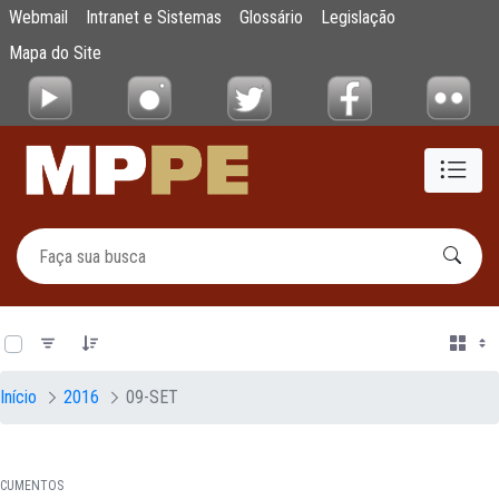
Documentos
Webmail
Intranet e Sistemas
Glossário
Legislação
Pular para o Conteúdo principal
Mapa do Site
0 de 21 Itens selecionados
Início
2016
09-SET
CUMENTOS