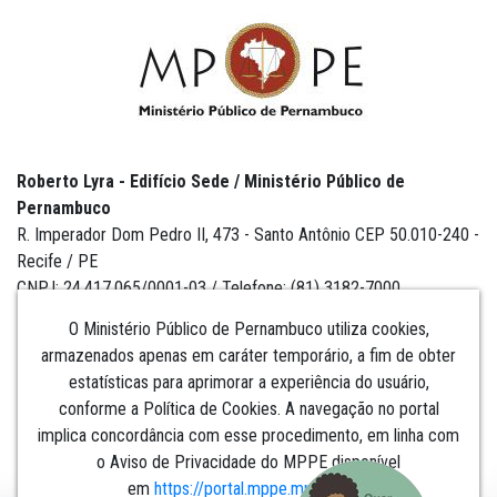
Roberto Lyra - Edifício Sede / Ministério Público de
Pernambuco
R. Imperador Dom Pedro II, 473 - Santo Antônio CEP 50.010-240 -
Recife / PE
CNPJ: 24.417.065/0001-03 / Telefone: (81) 3182-7000
O Ministério Público de Pernambuco utiliza cookies,
armazenados apenas em caráter temporário, a fim de obter
estatísticas para aprimorar a experiência do usuário,
Institucional
conforme a Política de Cookies. A navegação no portal
implica concordância com esse procedimento, em linha com
Comunicação
o Aviso de Privacidade do MPPE disponível
em
https://portal.mppe.mp.br/lgpd
.​​​​​​​