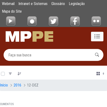
Documentos
Webmail
Intranet e Sistemas
Glossário
Legislação
Pular para o Conteúdo principal
Mapa do Site
0 de 18 Itens selecionados
Início
2016
12-DEZ
CUMENTOS