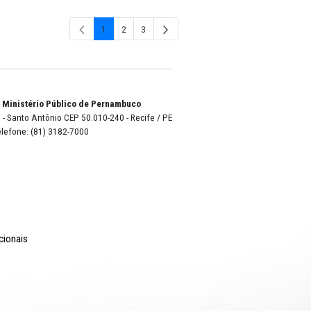
03-MAR
04-ABR
1
2
3
Página
Página
Págin
o Lyra - Edifício Sede / Ministério Público de Pernambuco
erador Dom Pedro II, 473 - Santo Antônio CEP 50.010-240 - Recife / P
24.417.065/0001-03 / Telefone: (81) 3182-7000
Comunicação