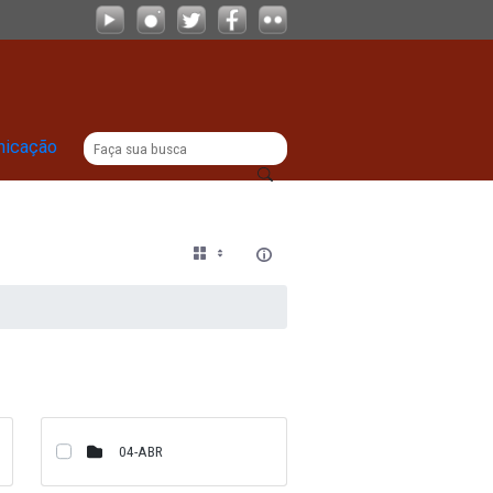
|
titucional
Comunicação