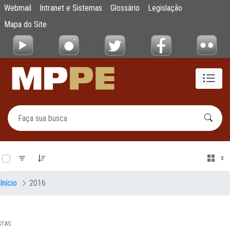
Documentos
Webmail
Intranet e Sistemas
Glossário
Legislação
Pular para o Conteúdo principal
Mapa do Site
0 de 12 Itens selecionados
Início
2016
STAS