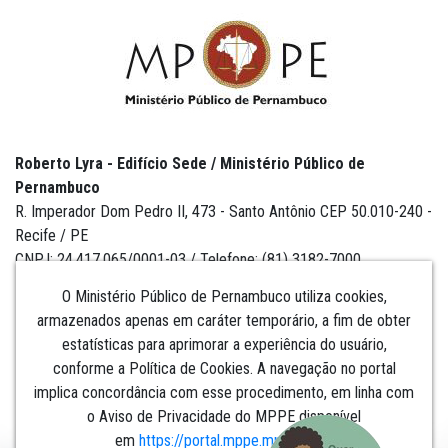
Roberto Lyra - Edifício Sede / Ministério Público de
Pernambuco
R. Imperador Dom Pedro II, 473 - Santo Antônio CEP 50.010-240 -
Recife / PE
CNPJ: 24.417.065/0001-03 / Telefone: (81) 3182-7000
O Ministério Público de Pernambuco utiliza cookies,
armazenados apenas em caráter temporário, a fim de obter
estatísticas para aprimorar a experiência do usuário,
Institucional
conforme a Política de Cookies. A navegação no portal
implica concordância com esse procedimento, em linha com
Comunicação
o Aviso de Privacidade do MPPE disponível
em
https://portal.mppe.mp.br/lgpd
.​​​​​​​