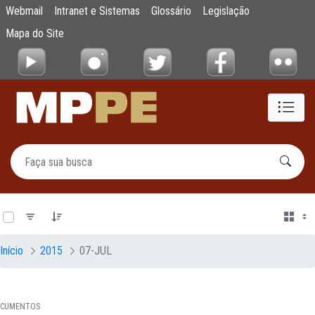
Documentos
Webmail
Intranet e Sistemas
Glossário
Legislação
Pular para o Conteúdo principal
Mapa do Site
0 de 20 Itens selecionados
Início
2015
07-JUL
CUMENTOS