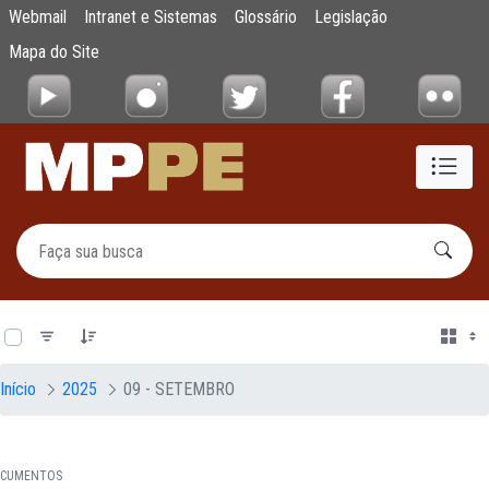
Documentos
Webmail
Intranet e Sistemas
Glossário
Legislação
Pular para o Conteúdo principal
Mapa do Site
0 de 23 Itens selecionados
Início
2025
09 - SETEMBRO
CUMENTOS