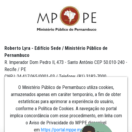
Roberto Lyra - Edifício Sede / Ministério Público de
Pernambuco
R. Imperador Dom Pedro II, 473 - Santo Antônio CEP 50.010-240 -
Recife / PE
CNPJ: 24.417.065/0001-03 / Telefone: (81) 3182-7000
O Ministério Público de Pernambuco utiliza cookies,
armazenados apenas em caráter temporário, a fim de obter
estatísticas para aprimorar a experiência do usuário,
Institucional
conforme a Política de Cookies. A navegação no portal
implica concordância com esse procedimento, em linha com
Comunicação
o Aviso de Privacidade do MPPE disponível
em
https://portal.mppe.mp.br/lgpd
.​​​​​​​