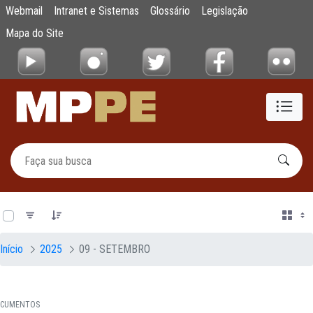
Documentos
Webmail
Intranet e Sistemas
Glossário
Legislação
Pular para o Conteúdo principal
Mapa do Site
0 de 23 Itens selecionados
Início
2025
09 - SETEMBRO
CUMENTOS