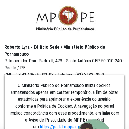
Roberto Lyra - Edifício Sede / Ministério Público de
Pernambuco
R. Imperador Dom Pedro II, 473 - Santo Antônio CEP 50.010-240 -
Recife / PE
CNPJ: 24.417.065/0001-03 / Telefone: (81) 3182-7000
O Ministério Público de Pernambuco utiliza cookies,
armazenados apenas em caráter temporário, a fim de obter
estatísticas para aprimorar a experiência do usuário,
Institucional
conforme a Política de Cookies. A navegação no portal
implica concordância com esse procedimento, em linha com
Comunicação
o Aviso de Privacidade do MPPE disponível
em
https://portal.mppe.mp.br/lgpd
.​​​​​​​