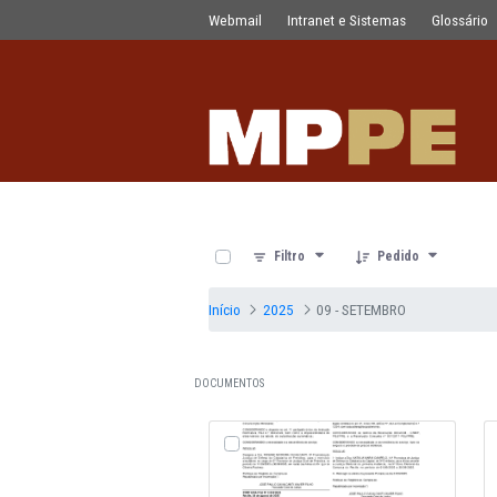
Documentos
Pular para o Conteúdo principal
Webmail
Intranet e Sistemas
0 de 23 Itens selecionados
Filtro
Pedido
Início
2025
09 - SETEMBRO
DOCUMENTOS