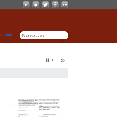
|
titucional
Comunicação