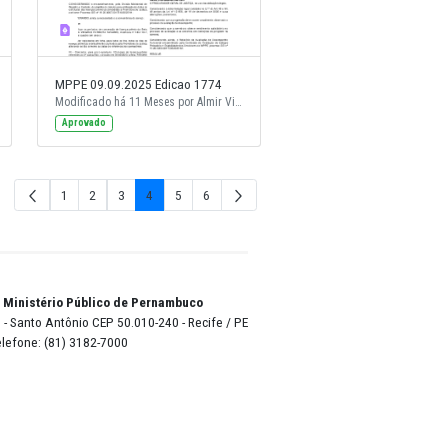
9.2025 Edicao 1775
MPPE 09.09.2025 Edicao 1774
Modificado há 11 Meses por Almir Vieira de Andrade Neto.
Modificado há 11 Meses por Almir Vieira de Andrade Neto.
Aprovado
1
2
3
4
5
6
Página
Página
Página
Página
Página
Págin
o Lyra - Edifício Sede / Ministério Público de Pernambuco