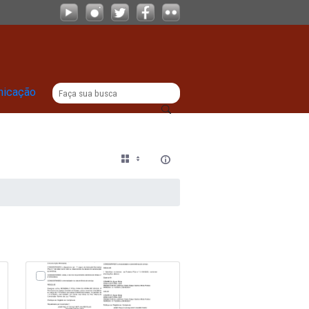
|
titucional
Comunicação