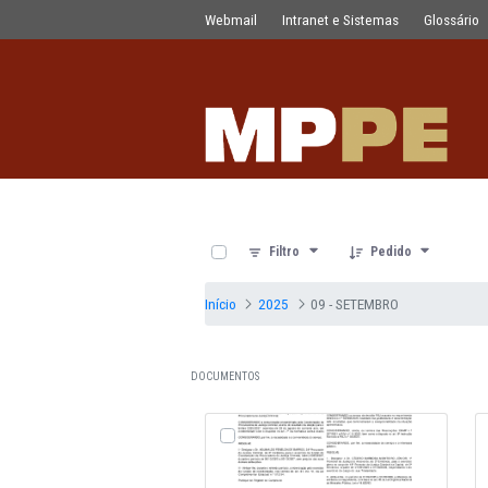
Documentos
Pular para o Conteúdo principal
Webmail
Intranet e Sistemas
0 de 23 Itens selecionados
Filtro
Pedido
Início
2025
09 - SETEMBRO
DOCUMENTOS