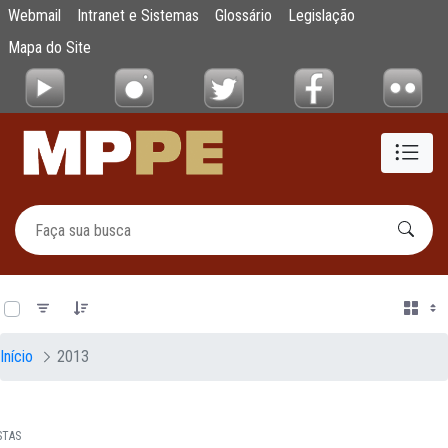
Documentos
Webmail
Intranet e Sistemas
Glossário
Legislação
Pular para o Conteúdo principal
Mapa do Site
0 de 12 Itens selecionados
Início
2013
STAS