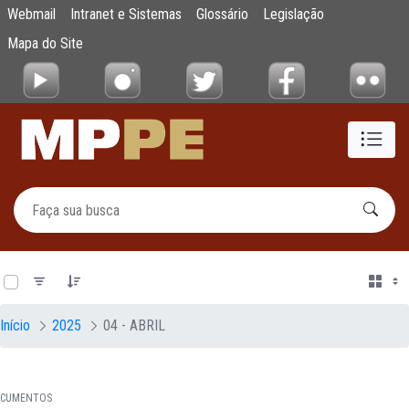
Documentos
Webmail
Intranet e Sistemas
Glossário
Legislação
Pular para o Conteúdo principal
Mapa do Site
0 de 19 Itens selecionados
Início
2025
04 - ABRIL
CUMENTOS