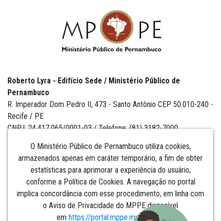
Roberto Lyra - Edifício Sede / Ministério Público de
Pernambuco
R. Imperador Dom Pedro II, 473 - Santo Antônio CEP 50.010-240 -
Recife / PE
CNPJ: 24.417.065/0001-03 / Telefone: (81) 3182-7000
O Ministério Público de Pernambuco utiliza cookies,
armazenados apenas em caráter temporário, a fim de obter
estatísticas para aprimorar a experiência do usuário,
Institucional
conforme a Política de Cookies. A navegação no portal
implica concordância com esse procedimento, em linha com
Comunicação
o Aviso de Privacidade do MPPE disponível
em
https://portal.mppe.mp.br/lgpd
.​​​​​​​