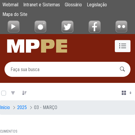
Documentos
Webmail
Intranet e Sistemas
Glossário
Legislação
Pular para o Conteúdo principal
Mapa do Site
0 de 16 Itens selecionados
Início
2025
03 - MARÇO
CUMENTOS