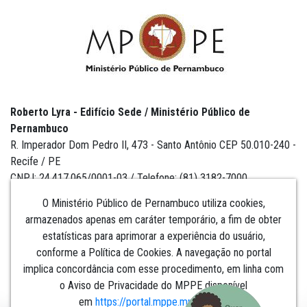
Roberto Lyra - Edifício Sede / Ministério Público de
Pernambuco
R. Imperador Dom Pedro II, 473 - Santo Antônio CEP 50.010-240 -
Recife / PE
CNPJ: 24.417.065/0001-03 / Telefone: (81) 3182-7000
O Ministério Público de Pernambuco utiliza cookies,
armazenados apenas em caráter temporário, a fim de obter
estatísticas para aprimorar a experiência do usuário,
Institucional
conforme a Política de Cookies. A navegação no portal
implica concordância com esse procedimento, em linha com
Comunicação
o Aviso de Privacidade do MPPE disponível
em
https://portal.mppe.mp.br/lgpd
.​​​​​​​