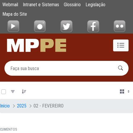
Documentos
Webmail
Intranet e Sistemas
Glossário
Legislação
Pular para o Conteúdo principal
Mapa do Site
0 de 20 Itens selecionados
Início
2025
02 - FEVEREIRO
CUMENTOS