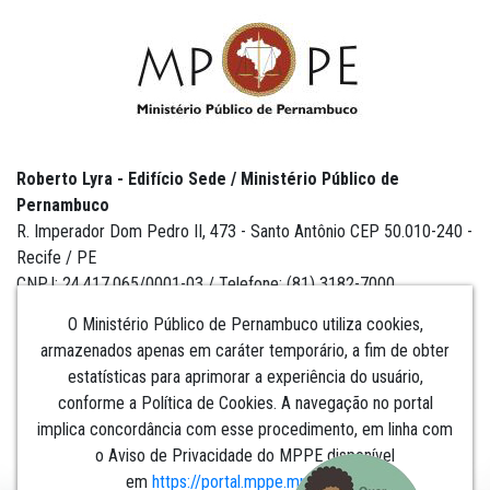
Roberto Lyra - Edifício Sede / Ministério Público de
Pernambuco
R. Imperador Dom Pedro II, 473 - Santo Antônio CEP 50.010-240 -
Recife / PE
CNPJ: 24.417.065/0001-03 / Telefone: (81) 3182-7000
O Ministério Público de Pernambuco utiliza cookies,
armazenados apenas em caráter temporário, a fim de obter
estatísticas para aprimorar a experiência do usuário,
Institucional
conforme a Política de Cookies. A navegação no portal
implica concordância com esse procedimento, em linha com
Comunicação
o Aviso de Privacidade do MPPE disponível
em
https://portal.mppe.mp.br/lgpd
.​​​​​​​