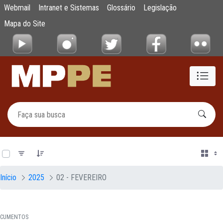
Documentos
Webmail
Intranet e Sistemas
Glossário
Legislação
Pular para o Conteúdo principal
Mapa do Site
0 de 20 Itens selecionados
Início
2025
02 - FEVEREIRO
CUMENTOS